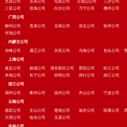
文昌公司
乐东公司
屯昌公司
五指山公司
三沙公司
三亚公司
琼海公司
白沙公司
万宁公司
儋州公司
广西公司
柳州公司
贵港公司
北海公司
崇左公司
钦州公司
河池公司
内蒙古公司
赤峰公司
通辽公司
兴安公司
乌海公司
包头公司
上海公司
嘉定公司
杨浦公司
浦东新区公司
普陀公司
松江公司
本地公司
长宁公司
崇明公司
闵行公司
徐汇公司
浙江公司
湖州公司
衢州公司
温州公司
舟山公司
宁波公司
云南公司
德宏公司
文山公司
楚雄公司
迪庆公司
昭通公司
大理公司
临沧公司
玉溪公司
吉林公司