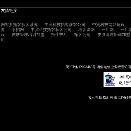
友情链接
网客多拓客获客系统
中宾科技拓客获客公司
中宾科技网站建设
界
学招网
中宾科技拓客获客公司
培训课网
开店网
开店
设
皮肤管理培训加盟
招生技巧
拓客公司
皮肤管理培训加盟
司
蜀ICP备12028468号 增值电信业务经营许可证:
名人网 版权所有
蜀ICP备14