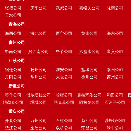
张掖公司
庆阳公司
武威公司
嘉峪关公司
陇南公司
天水公司
青海公司
海西公司
海北公司
西宁公司
黄南公司
海东公司
贵州公司
黔南公司
黔西南公司
毕节公司
六盘水公司
遵义公司
江苏公司
宿迁公司
扬州公司
淮安公司
盐城公司
泰州公司
丹阳公司
常州公司
太仓公司
徐州公司
苏州公司
新疆公司
喀什公司
博尔塔拉公司
哈密公司
克拉玛依公司
和田公司
阿勒泰公司
塔城公司
阿克苏公司
阿拉尔公司
石河子公司
重庆公司
开县公司
万州公司
石柱公司
綦江公司
沙坪坝公司
垫江公司
巫溪公司
双桥公司
荣昌公司
渝中公司