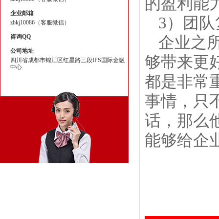
的盈利能
企业邮箱
3）
团队
zbkj10086（客服微信）
咨询QQ
企业之
公司地址
够带来更
四川省成都市锦江区红星路三段IFS国际金融
中心
都是非常
事情，只
话，那么
能够给企