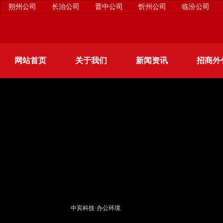
朔州公司
长治公司
晋中公司
忻州公司
临汾公司
网站首页
关于我们
新闻资讯
招商外
更多服务
中宾科技·办公环境