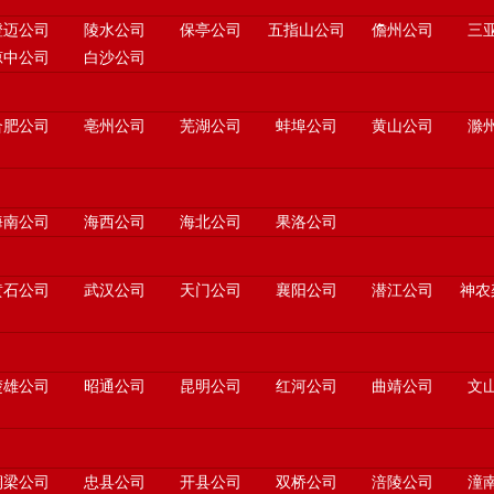
澄迈公司
陵水公司
保亭公司
五指山公司
儋州公司
三
琼中公司
白沙公司
合肥公司
亳州公司
芜湖公司
蚌埠公司
黄山公司
滁
海南公司
海西公司
海北公司
果洛公司
黄石公司
武汉公司
天门公司
襄阳公司
潜江公司
神农
楚雄公司
昭通公司
昆明公司
红河公司
曲靖公司
文
铜梁公司
忠县公司
开县公司
双桥公司
涪陵公司
潼