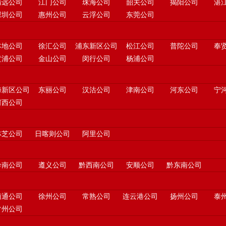
清远公司
江门公司
珠海公司
韶关公司
揭阳公司
湛
深圳公司
惠州公司
云浮公司
东莞公司
本地公司
徐汇公司
浦东新区公司
松江公司
普陀公司
奉
黄浦公司
金山公司
闵行公司
杨浦公司
海新区公司
东丽公司
汉沽公司
津南公司
河东公司
宁
河西公司
林芝公司
日喀则公司
阿里公司
黔南公司
遵义公司
黔西南公司
安顺公司
黔东南公司
南通公司
徐州公司
常熟公司
连云港公司
扬州公司
泰
常州公司