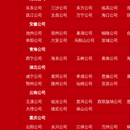
乐东公司
三沙公司
东方公司
临高公司
昌江公司
文昌公司
万宁公司
海口公司
安徽公司
池州公司
宿州公司
巢湖公司
铜陵公司
阜阳公司
六安公司
马鞍山公司
宣城公司
青海公司
西宁公司
海东公司
玉树公司
黄南公司
湖北公司
咸宁公司
黄冈公司
孝感公司
恩施公司
鄂州公司
随州公司
仙桃公司
宜昌公司
云南公司
玉溪公司
临沧公司
普洱公司
西双版纳公司
大理公司
德宏公司
保山公司
重庆公司
云阳公司
永川公司
江律公司
万州公司