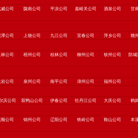
武威公司
陇南公司
平凉公司
嘉峪关公司
酒泉公司
甘
鹰潭公司
上饶公司
九江公司
宜春公司
萍乡公司
赣
玉林公司
梧州公司
桂林公司
柳州公司
钦州公司
防城
龙岩公司
泉州公司
南平公司
漳州公司
福州公司
尔滨公司
双鸭山公司
伊春公司
牡丹江公司
大庆公司
鹤
抚顺公司
锦州公司
辽阳公司
铁岭公司
鞍山公司
本