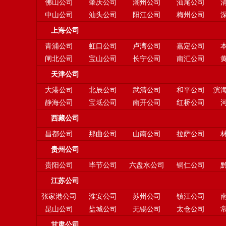
佛山公司
肇庆公司
潮州公司
汕尾公司
中山公司
汕头公司
阳江公司
梅州公司
上海公司
青浦公司
虹口公司
卢湾公司
嘉定公司
闸北公司
宝山公司
长宁公司
南汇公司
天津公司
大港公司
北辰公司
武清公司
和平公司
滨
静海公司
宝坻公司
南开公司
红桥公司
西藏公司
昌都公司
那曲公司
山南公司
拉萨公司
贵州公司
贵阳公司
毕节公司
六盘水公司
铜仁公司
江苏公司
张家港公司
淮安公司
苏州公司
镇江公司
昆山公司
盐城公司
无锡公司
太仓公司
甘肃公司