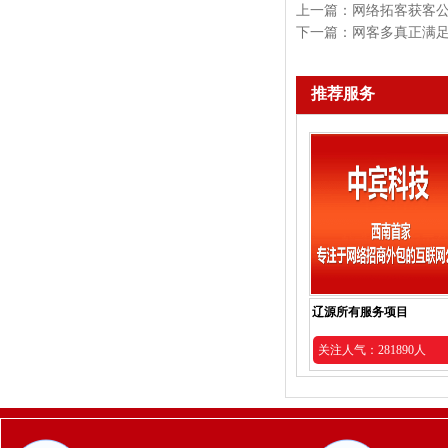
上一篇：
网络拓客获客
下一篇：
网客多真正满
推荐服务
辽源所有服务项目
关注人气：281890人