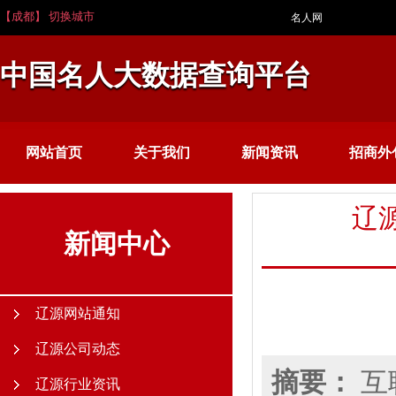
【成都】 切换城市
名人网
中国名人大数据查询平台
网站首页
关于我们
新闻资讯
招商外
辽
新闻中心
辽源网站通知
辽源公司动态
摘要：
互
辽源行业资讯